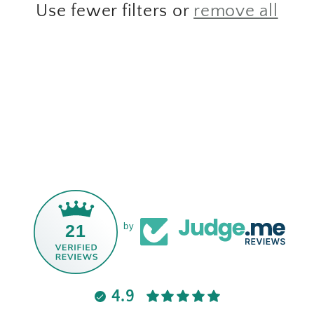
Use fewer filters or
remove all
21
by
4.9