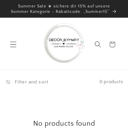
Skip to
Summer Sale ☀️ sichere dir 15% auf unsere
content
Sommer Kategorie - Rabattcode: „Summer15“
Cart
Filter and sort
0 products
No products found