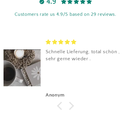
4.9
Customers rate us 4.9/5 based on 29 reviews.
 total schön ,
Tolle Deko, mit viel Liebe zum
.
Detail verpackt:)
Sabrina