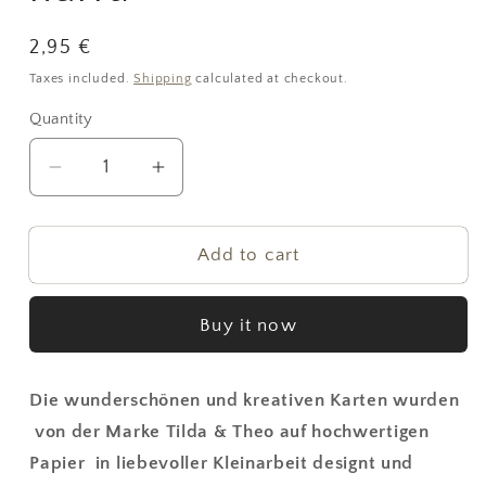
Regular
2,95 €
price
Taxes included.
Shipping
calculated at checkout.
Quantity
Quantity
Decrease
Increase
quantity
quantity
for
for
Postkarte
Postkarte
Add to cart
„hip
„hip
hip
hip
Buy it now
hurra“
hurra“
Die wunderschönen und kreativen Karten wurden
von der Marke Tilda & Theo auf hochwertigen
Papier in liebevoller Kleinarbeit designt und